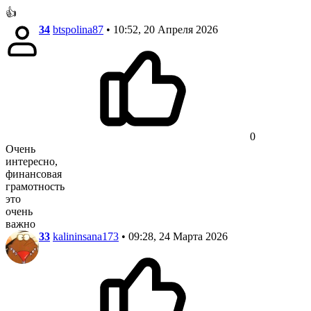
👍
34
btspolina87
• 10:52, 20 Апреля 2026
0
Очень
интересно,
финансовая
грамотность
это
очень
важно
33
kalininsana173
• 09:28, 24 Марта 2026