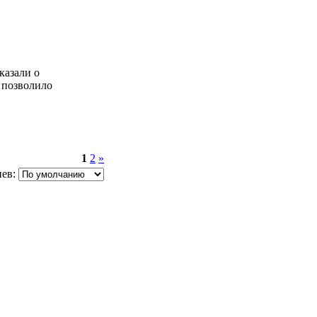
казали о
 позволило
1
2
»
ев: