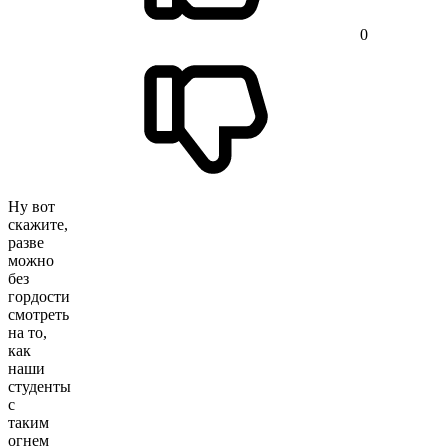
0
Ну вот
скажите,
разве
можно
без
гордости
смотреть
на то,
как
наши
студенты
с
таким
огнем