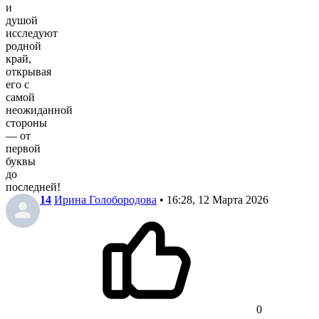
и
душой
исследуют
родной
край,
открывая
его с
самой
неожиданной
стороны
— от
первой
буквы
до
последней!
14
Ирина Голобородова
• 16:28, 12 Марта 2026
0