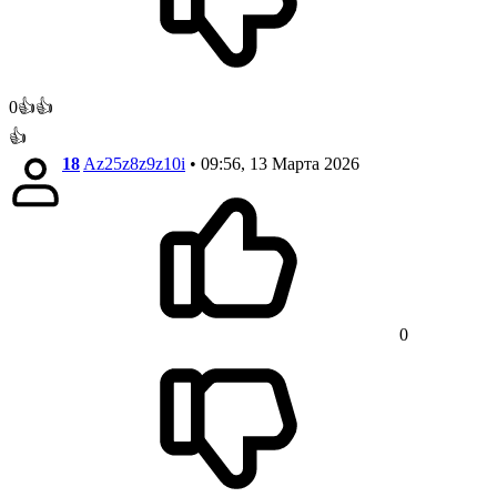
0👍👍
👍
18
Az25z8z9z10i
• 09:56, 13 Марта 2026
0