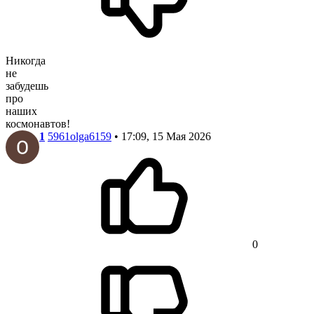
Никогда
не
забудешь
про
наших
космонавтов!
1
5961olga6159
• 17:09, 15 Мая 2026
0