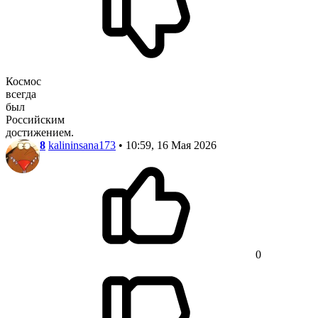
Космос
всегда
был
Российским
достижением.
8
kalininsana173
• 10:59, 16 Мая 2026
0