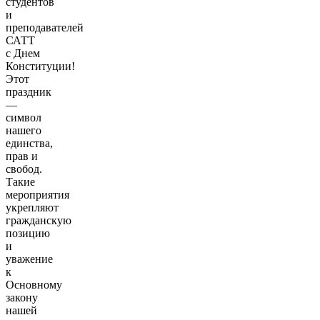
студентов
и
преподавателей
САТТ
с Днем
Конституции!
Этот
праздник
—
символ
нашего
единства,
прав и
свобод.
Такие
мероприятия
укрепляют
гражданскую
позицию
и
уважение
к
Основному
закону
нашей