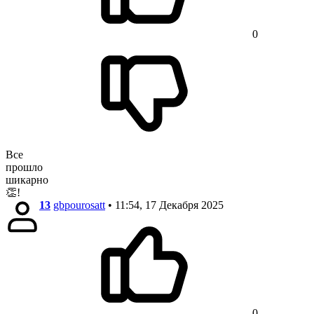
0
Все
прошло
шикарно
👏!
13
gbpourosatt
• 11:54, 17 Декабря 2025
0