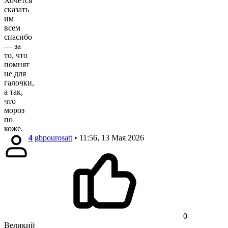
Хочется
сказать
им
всем
спасибо
— за
то, что
помнят
не для
галочки,
а так,
что
мороз
по
коже.
4
gbpourosatt
• 11:56, 13 Мая 2026
0
Великий