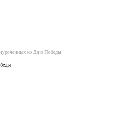
ение
Студентам
Деятельность
Сайты
FAQ
Объявления
Образование
риуроченных ко Дню Победы
обеды