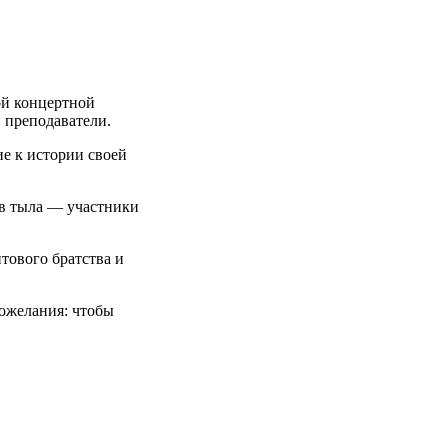
ой концертной
 преподаватели.
е к истории своей
ов тыла — участники
тового братства и
пожелания: чтобы