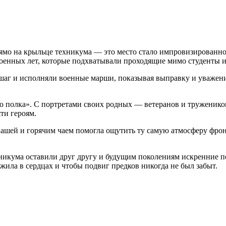
ямо на крыльце техникума — это место стало импровизированн
оенных лет, которые подхватывали проходящие мимо студенты и
 шаг и исполняли военные марши, показывая выправку и уважени
о полка». С портретами своих родных — ветеранов и труженик
ти героям.
 кашей и горячим чаем помогла ощутить ту самую атмосферу фрон
хникума оставили друг другу и будущим поколениям искренние 
жила в сердцах и чтобы подвиг предков никогда не был забыт.