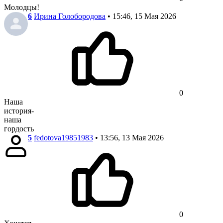
Молодцы!
6
Ирина Голобородова
• 15:46, 15 Мая 2026
0
Наша
история-
наша
гордость
5
fedotova19851983
• 13:56, 13 Мая 2026
0