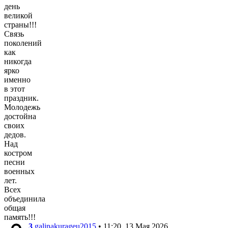
день
великой
страны!!!
Связь
поколений
как
никогда
ярко
именно
в этот
праздник.
Молодежь
достойна
своих
дедов.
Над
костром
песни
военных
лет.
Всех
объединила
общая
память!!!
3
galinakurageu2015
• 11:20, 13 Мая 2026