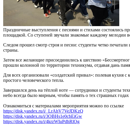
Праздничные выступления с песнями и стихами состоялись пр
площадкой. Со ступеней звучали знакомые каждому мелодии в
Следом прошел смотр строя и песни: студенты четко печатали
страны.
Затем все желающие присоединились к шествию «Бессмертног
прошли колонной по территории техникума, отдавая дань памя
Для всех организовали «солдатский привал»: полевая кухня с
простого человеческого тепла.
Завершился день на тёплой ноте — сотрудники и студенты те
небо всегда было мирным, чтобы память о тех страшных годах 
Ознакомиться с материалами мероприятия можно по ссылке
https://disk.yandex.ru/i/_LrAhV7VeJDKzQ
https://disk.yandex.ru/i/3OBHs1e0cbEiGw
https://disk.yandex.ru/i/4krzWIuPdhRlOg