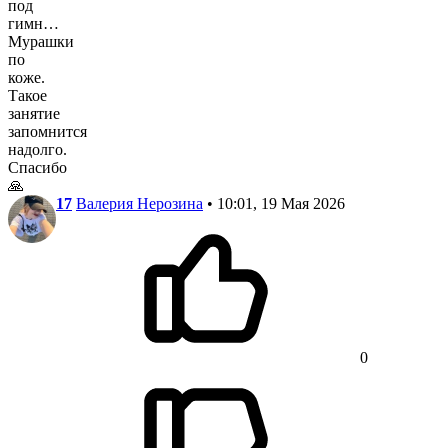
под
гимн…
Мурашки
по
коже.
Такое
занятие
запомнится
надолго.
Спасибо
🙏
17
Валерия Нерозина
• 10:01, 19 Мая 2026
0