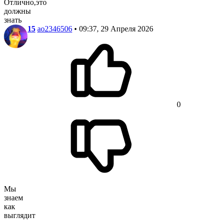
Отлично,это
должны
знать
15
ao2346506
• 09:37, 29 Апреля 2026
0
Мы
знаем
как
выглядит