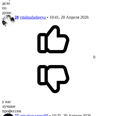
дело
по
душе.
28
vitalinafasheeva
• 10:41, 20 Апреля 2026
0
у нас
лучшие
профессии
27
spivakovaanna88
• 10:35, 20 Апреля 2026