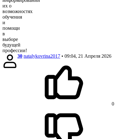
информировании
их о
возможностях
обучения
и
помощи
в
выборе
будущей
профессии!
30
natalykovrina2017
• 09:04, 21 Апреля 2026
0