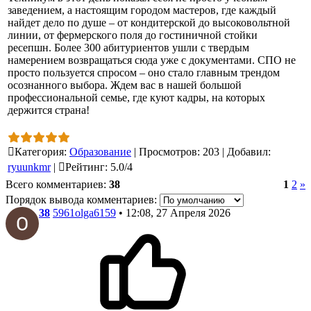
заведением, а настоящим городом мастеров, где каждый
найдет дело по душе – от кондитерской до высоковольтной
линии, от фермерского поля до гостиничной стойки
ресепшн. Более 300 абитуриентов ушли с твердым
намерением возвращаться сюда уже с документами. СПО не
просто пользуется спросом – оно стало главным трендом
осознанного выбора. Ждем вас в нашей большой
профессиональной семье, где куют кадры, на которых
держится страна!
Категория
:
Образование
|
Просмотров
:
203
|
Добавил
:
ryuunkmr
|
Рейтинг
:
5.0
/
4
Всего комментариев
:
38
1
2
»
Порядок вывода комментариев:
38
5961olga6159
• 12:08, 27 Апреля 2026